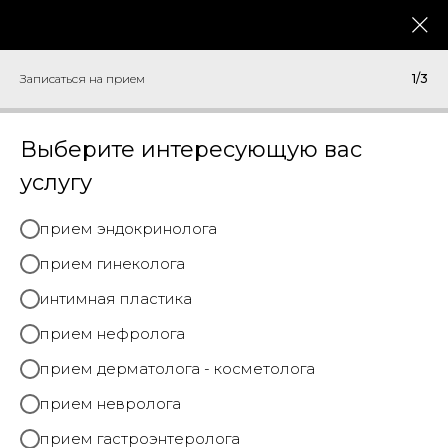
меню
Записаться на прием
Записаться на прием
1/3
Главная
→
Специалисты
→
Безрукова Наталья Владимировна
Выберите интересующую вас
услугу
прием эндокринолога
прием гинеколога
интимная пластика
прием нефролога
прием дерматолога - косметолога
прием невролога
прием гастроэнтеролога