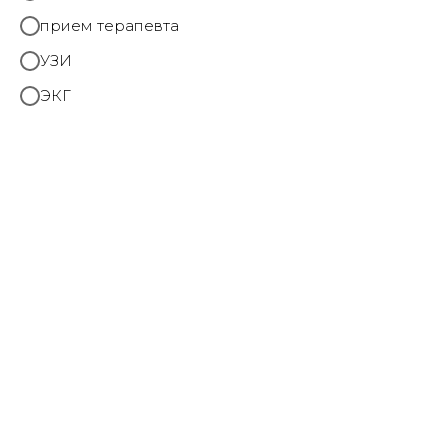
прием терапевта
УЗИ
ЭКГ
Безрукова Наталья
Владимировна