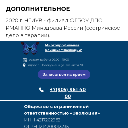
ДОПОЛНИТЕЛЬНОЕ
2020 г. НГИУВ - филиал ФГБОУ ДПО
РМАНПО Минздрава России (сестринское
дело в терапии).
Многопрофильная
Клиника "Эволюции"
режим работы 09:00 - 19:00
Адрес г. Новокузнецк, ул. Тольятти, 9Б
Записаться на прием
+7(905) 961 40
00
Общество с ограниченной
ответственностью «Эволюция»
ИНН 4217202962
ОГРН 12142​00013​235