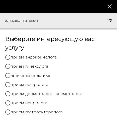
меню
Записаться на прием
Записаться на прием
1/3
Выберите интересующую вас
ГЕНЕТИКА И
услугу
ГЕНЕТИЧЕСКИЕ
прием эндокринолога
ПАНЕЛИ
прием гинеколога
Главная
→
Услуги
→
Генетика и генетические тесты
интимная пластика
прием нефролога
прием дерматолога - косметолога
Базовые генетические тесты
прием невролога
прием гастроэнтеролога