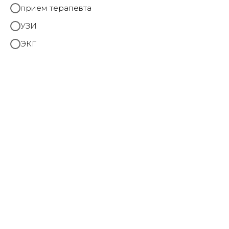
прием терапевта
УЗИ
ЭКГ
Косметология
Первая и самая комплексная панель для
разработки персонализированных программ и
точного выбора препаратов
Подробнее