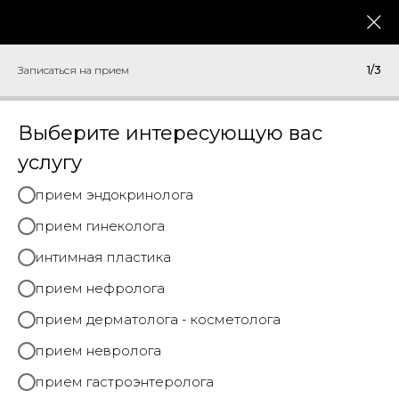
меню
Записаться на прием
Записаться на прием
1/3
Главная
→
Специалисты
→
Лемешенко Ольга Владимировна
Выберите интересующую вас
услугу
прием эндокринолога
прием гинеколога
интимная пластика
прием нефролога
прием дерматолога - косметолога
прием невролога
прием гастроэнтеролога