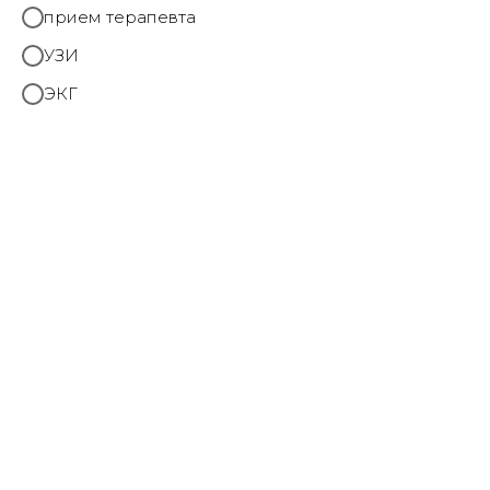
прием терапевта
УЗИ
ЭКГ
Лемешенко Ольга
Владимировна