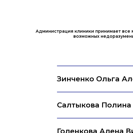
Администрация клиники принимает все 
возможных недоразумений
Зинченко Ольга А
Салтыкова Полина Е
Голенкова Алена В