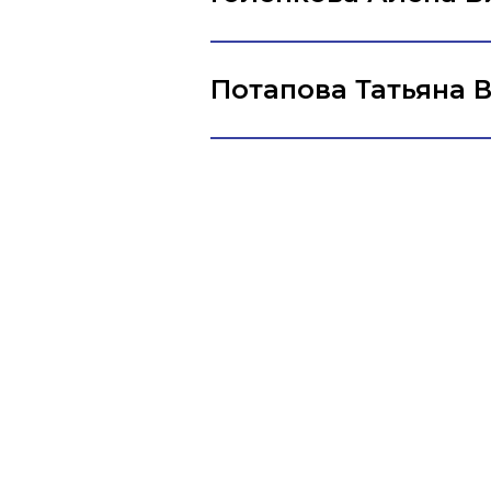
Потапова Татьяна 
Многопрофильная
режим работы 
Клиника "Эволюции"
Общество с ограниченной
ответственностью «Эволюция»
ИНН 4217202962