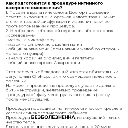
Как подготовится к процедуре интимного
лазерного омоложения?
1. Посетить врача гинеколога. Доктор произведет
осмотр, выполнит УЗИ органов малого таза. Оценит
степень тазовой дисфункции и исключит наличие
противопоказаний к процедуре.
2. Необходим небольшой перечень лабораторных
исследований:
- мазок на микрофлору
- мазок на цитологию с шейки матки
- общий анализ мочи ( при наличии жалоб со стороны
мочевого пузыря)
- анализ крови на сифилис, вич и гепатиты
- общий анализ крови. Сахар крови.
Этот перечень обследований является обязательным
регулярным Chek-up, так что совмещаем полезное с
полезным.
На момент проведения процедуры у вас не должно
быть менструации, желательно проведение
процедуры в 1 фазу менструального цикла ( сразу
после менструации).
Процедура проводится на гинекологическом кресле в
условиях гинекологического кабинета.
БЕЗБОЛЕЗНЕННА
Процедура
, из ощущений - лишь
чувство тепла.
Длительность процедуры составит около 20 минут.