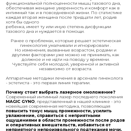
функциональной полноценности мышц тазового дна,
обеспечивая женщине уверенность и комфорт как в
интимный так и в повседневной жизни. По статистике
каждая вторая женщина после тридцати лет, родив
хотя бы одного
ребенка, имеет ту или иную степень дисфункции
тазового дна и нуждается в помощи.
Ранее о проблемах, которые решает эстетическая
гинекология умалчивали и игнорировали .
Но изменения, вызванные возрастом, родами и
другими факторами уже можно не принимать, как
должное и не идти на поводу у времени.
Чувствуйте себя молодой, уверенной и активной
независимо от возраста.
Аппаратные методики лечения в арсенале гинеколога
- эстетиста - это первая линия терапии.
Почему стоит выбрать лазерное омоложение?
Современный интимный лазер последнего поколения
MAGIC GYNO
, представленный в нашей клинике - это
новейшая современная методика, позволяющая
повысить тонус мышц промежности, усилить
увлажнение, справиться с неприятными
ощущениями в области промежности после родов
и оперативных вмешательств, избавиться от
неприятного непроизвольного подтекания мочи,