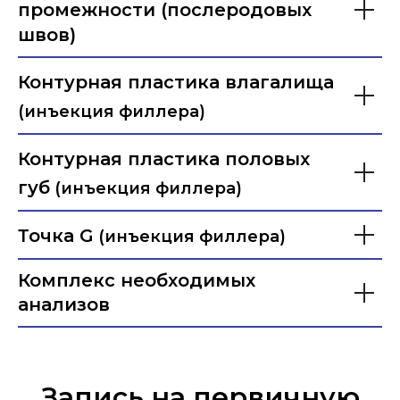
промежности (послеродовых
швов)
Контурная пластика влагалища
(инъекция филлера)
Контурная пластика половых
губ
(инъекция филлера)
Точка G
(инъекция филлера)
Комплекс н
еобходимых
анализов
Запись на первичную