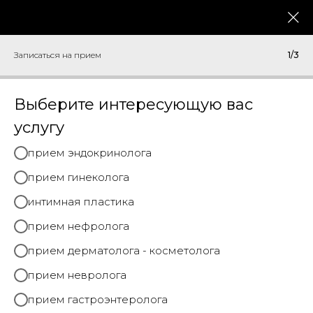
меню
Записаться на прием
Записаться на прием
1/3
Главная
→
Услуги
→
Check-up гинекологический
Выберите интересующую вас
услугу
CHECK-UP ГИНЕКОЛ
прием эндокринолога
ОГИЧЕСКИЙ:
прием гинеколога
интимная пластика
прием нефролога
Специальное медицинское о
прием дерматолога - косметолога
бследование для проверки и
прием невролога
оценки состояния женского з
прием гастроэнтеролога
доровья. Рекомендуется прох