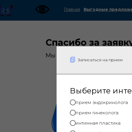
Главная
Выгодные предлож
Спасибо за заявку
Мы свяжемся с вами в бли
Записаться на прием
Выберите инте
прием эндокринолога
Сле
прием гинеколога
соци
интимная пластика