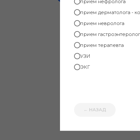
прием нефролога
прием дерматолога - к
прием невролога
прием гастроэнтеролог
прием терапевта
УЗИ
ЭКГ
← НАЗАД