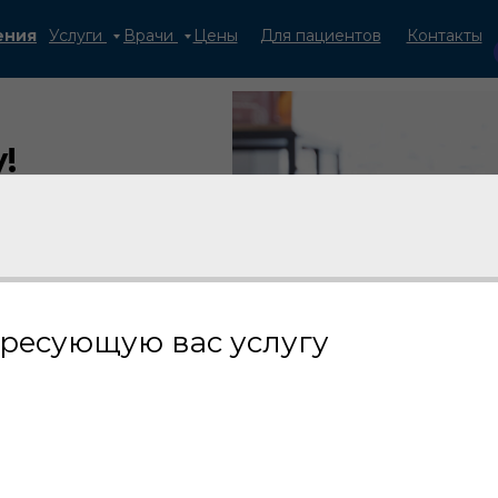
ения
Услуги
Врачи
Цены
Для пациентов
Контакты
!
жайшее время
ресующую вас услугу
дите за нами
альных сетях!