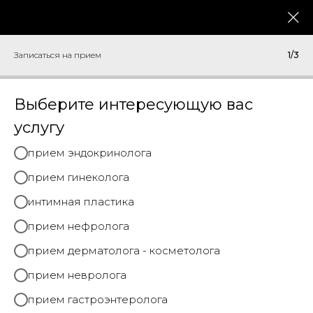
меню
Записаться на прием
Записаться на прием
1/3
Выберите интересующую вас
услугу
прием эндокринолога
прием гинеколога
интимная пластика
ЦЕНЫ НА УСЛУГИ
прием нефролога
прием дерматолога - косметолога
прием невролога
прием гастроэнтеролога