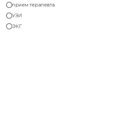
прием терапевта
УЗИ
ЭКГ
Главная
→
Услуги
→
УЗИ
→
Цены
Администрация клиники принимает все меры по
своевременному обновлению размещенного на
сайте прайс-листа, однако во избежание
возможных недоразумений, советуем уточнять
стоимость услуг и сроки выполнения анализов по
телефону
КОНДРАТОВА ВАЛЕРИЯ
ВЛАДИМИРОВНА